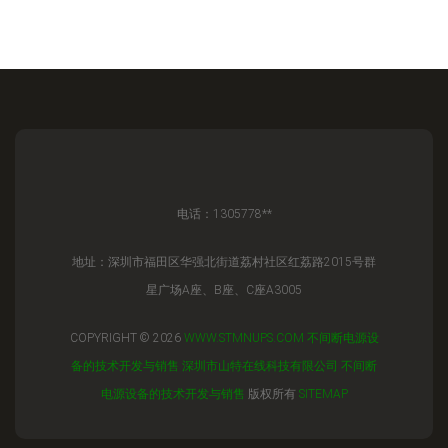
电话：1305778**
地址：深圳市福田区华强北街道荔村社区红荔路2015号群
星广场A座、B座、C座A3005
COPYRIGHT © 2026
WWW.STMNUPS.COM
不间断电源设
备的技术开发与销售
深圳市山特在线科技有限公司
不间断
电源设备的技术开发与销售
版权所有
SITEMAP